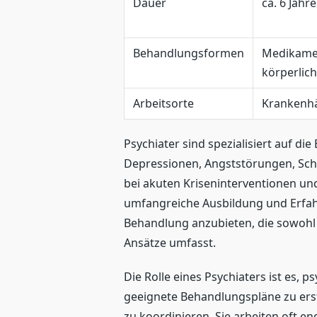
Dauer
ca. 6 Jahr
Behandlungsformen
Medikame
körperlic
Arbeitsorte
Krankenhä
Psychiater sind spezialisiert auf 
Depressionen, Angststörungen, Sch
bei akuten Kriseninterventionen und
umfangreiche Ausbildung und Erfahru
Behandlung anzubieten, die sowoh
Ansätze umfasst.
Die Rolle eines Psychiaters ist es, 
geeignete Behandlungspläne zu erst
zu koordinieren. Sie arbeiten oft e