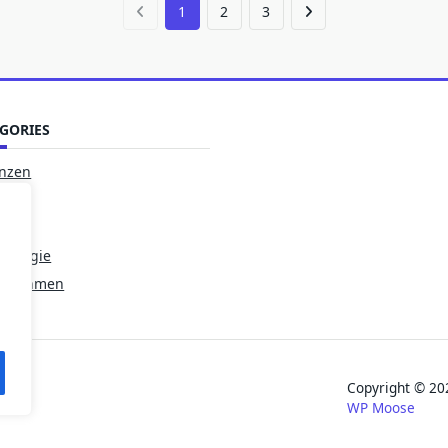
1
2
3
GORIES
anzen
haft
style
nologie
ernehmen
Copyright © 
WP Moose