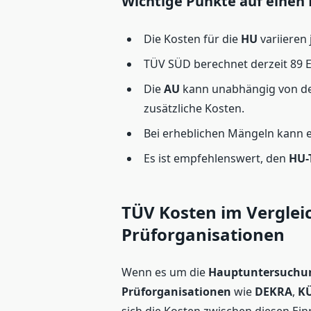
Wichtige Punkte auf einen B
Die Kosten für die
HU
variieren
TÜV SÜD berechnet derzeit 89 E
Die
AU
kann unabhängig von d
zusätzliche Kosten.
Bei erheblichen Mängeln kann 
Es ist empfehlenswert, den
HU-
TÜV Kosten im Vergleic
Prüforganisationen
Wenn es um die
Hauptuntersuchu
Prüforganisationen
wie
DEKRA
,
K