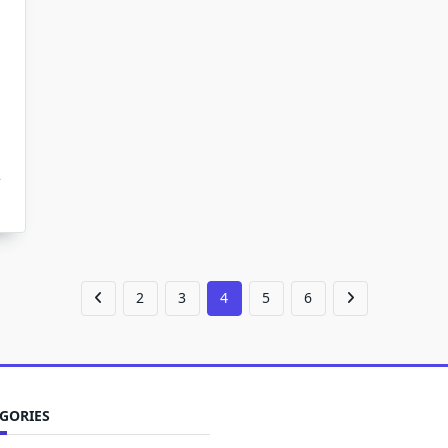
2
3
4
5
6
GORIES