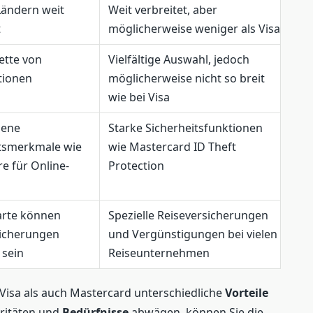
 Ländern weit
Weit verbreitet, aber
t
möglicherweise weniger als Visa
lette von
Vielfältige Auswahl, jedoch
tionen
möglicherweise nicht so breit
wie bei Visa
dene
Starke Sicherheitsfunktionen
itsmerkmale wie
wie Mastercard ID Theft
re für Online-
Protection
arte können
Spezielle Reiseversicherungen
sicherungen
und Vergünstigungen bei vielen
 sein
Reiseunternehmen
l Visa als auch Mastercard unterschiedliche
Vorteile
oritäten und
Bedürfnisse
abwägen, können Sie die