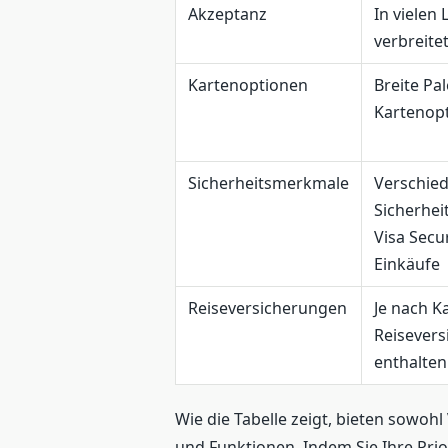
Akzeptanz
In vielen
verbreite
Kartenoptionen
Breite Pa
Kartenop
Sicherheitsmerkmale
Verschie
Sicherhe
Visa Secu
Einkäufe
Reiseversicherungen
Je nach K
Reisever
enthalten
Wie die Tabelle zeigt, bieten sowoh
und Funktionen. Indem Sie Ihre Pri