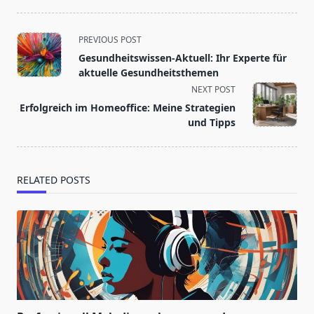
<span
PREVIOUS POST
class="nav-
Gesundheitswissen-Aktuell: Ihr Experte für
subtitle
aktuelle Gesundheitsthemen
screen-
NEXT POST
reader-
Erfolgreich im Homeoffice: Meine Strategien
text">Page</span>
und Tipps
RELATED POSTS