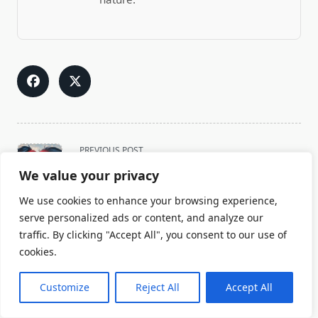
<span
PREVIOUS POST
class="nav-
Wie viel wiegt das Herz? Fakten und
We value your privacy
subtitle
Erläuterungen.
screen-
We use cookies to enhance your browsing experience,
NEXT POST
reader-
serve personalized ads or content, and analyze our
Professionelle Beratung zum 520 Euro Job –
text">Page</span>
Meine Erfahrung
traffic. By clicking "Accept All", you consent to our use of
cookies.
Customize
Reject All
Accept All
RELATED POSTS