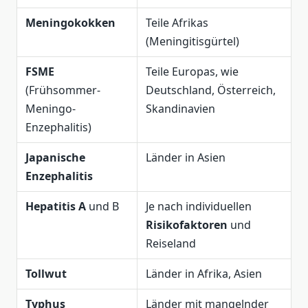
Meningokokken
Teile Afrikas
(Meningitisgürtel)
FSME
Teile Europas, wie
(Frühsommer-
Deutschland, Österreich,
Meningo-
Skandinavien
Enzephalitis)
Japanische
Länder in Asien
Enzephalitis
Hepatitis A
und B
Je nach individuellen
Risikofaktoren
und
Reiseland
Tollwut
Länder in Afrika, Asien
Typhus
Länder mit mangelnder