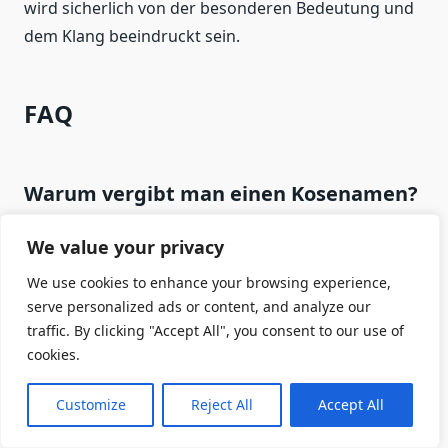
wird sicherlich von der besonderen Bedeutung und
dem Klang beeindruckt sein.
FAQ
Warum vergibt man einen Kosenamen?
We value your privacy
Kosenamen werden in Beziehungen verwendet, um
dem Partner eine besondere Freude zu bereiten und
We use cookies to enhance your browsing experience,
Intimität zu schaffen. Sie sind romantische Insider
serve personalized ads or content, and analyze our
zwischen Verliebten und können Vertrauen
traffic. By clicking "Accept All", you consent to our use of
cookies.
aufbauen. Kosenamen drücken Zuneigung und
Wertschätzung aus und können langfristig in den
Customize
Reject All
Accept All
Alltag einfließen. Es gibt keine festen Regeln für die
Vergabe von Kosenamen, sie sollten jedoch immer