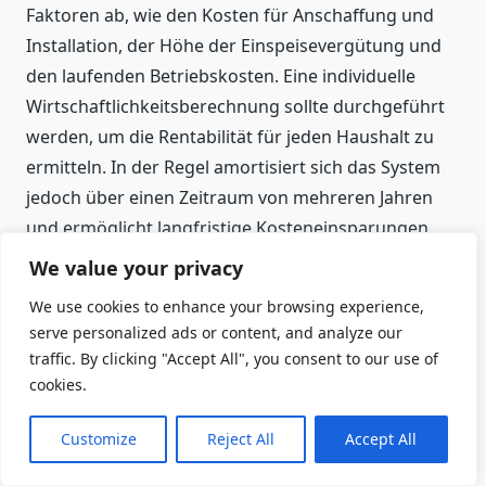
Faktoren ab, wie den Kosten für Anschaffung und
Installation, der Höhe der Einspeisevergütung und
den laufenden Betriebskosten. Eine individuelle
Wirtschaftlichkeitsberechnung sollte durchgeführt
werden, um die Rentabilität für jeden Haushalt zu
ermitteln. In der Regel amortisiert sich das System
jedoch über einen Zeitraum von mehreren Jahren
und ermöglicht langfristige Kosteneinsparungen.
We value your privacy
We use cookies to enhance your browsing experience,
Gibt es Fördermöglichkeiten für ein
serve personalized ads or content, and analyze our
Stromzähler Balkonkraftwerk?
traffic. By clicking "Accept All", you consent to our use of
cookies.
Ja, es gibt verschiedene Förderprogramme für die
Installation eines Stromzähler Balkonkraftwerks.
Customize
Reject All
Accept All
Das KfW-Förderprogramm bietet Zuschüsse und