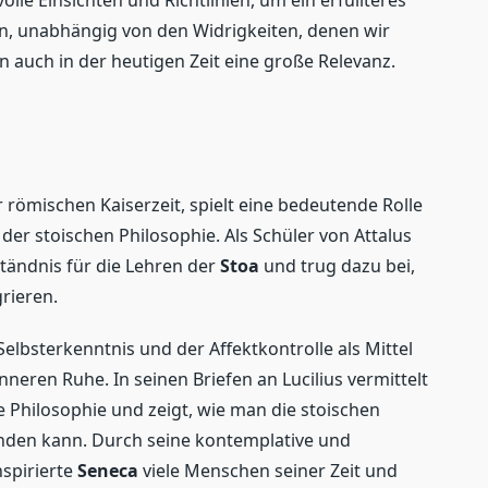
olle Einsichten und Richtlinien, um ein erfüllteres
n, unabhängig von den Widrigkeiten, denen wir
n auch in der heutigen Zeit eine große Relevanz.
r römischen Kaiserzeit, spielt eine bedeutende Rolle
der stoischen Philosophie. Als Schüler von Attalus
ständnis für die Lehren der
Stoa
und trug dazu bei,
grieren.
lbsterkenntnis und der Affektkontrolle als Mittel
neren Ruhe. In seinen Briefen an Lucilius vermittelt
he Philosophie und zeigt, wie man die stoischen
enden kann. Durch seine kontemplative und
spirierte
Seneca
viele Menschen seiner Zeit und