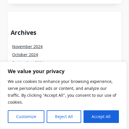
Archives
November 2024
October 2024
September 2024
We value your privacy
August 2024
July 2024
We use cookies to enhance your browsing experience,
June 2024
serve personalized ads or content, and analyze our
May 2024
traffic. By clicking "Accept All", you consent to our use of
cookies.
April 2024
March 2024
Customize
Reject All
Accept All
February 2024
January 2024