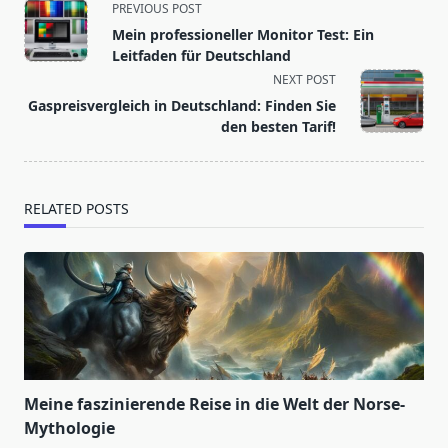
<span
PREVIOUS POST
class="nav-
Mein professioneller Monitor Test: Ein
subtitle
Leitfaden für Deutschland
screen-
NEXT POST
reader-
Gaspreisvergleich in Deutschland: Finden Sie
text">Page</span>
den besten Tarif!
RELATED POSTS
Meine faszinierende Reise in die Welt der Norse-
Mythologie