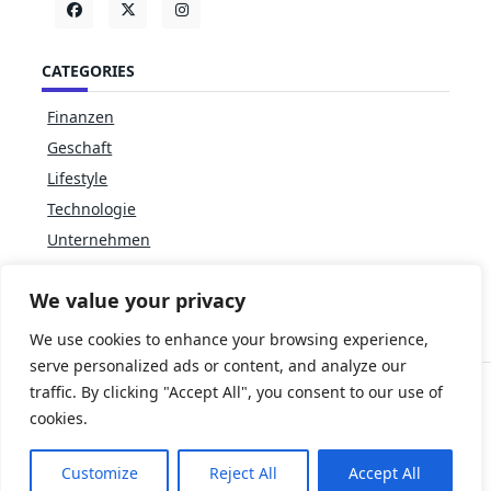
CATEGORIES
Finanzen
Geschaft
Lifestyle
Technologie
Unternehmen
We value your privacy
We use cookies to enhance your browsing experience,
serve personalized ads or content, and analyze our
traffic. By clicking "Accept All", you consent to our use of
cookies.
Copyright © 2026
Yuki News Magazine Theme
Designed By
WP Moose
Customize
Reject All
Accept All