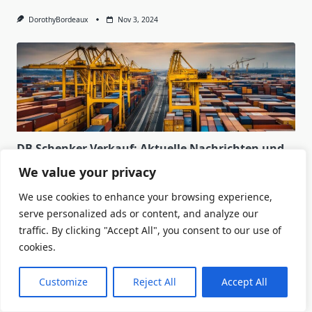
DorothyBordeaux
Nov 3, 2024
DB Schenker Verkauf: Aktuelle Nachrichten und
Entwicklungen
We value your privacy
Seit Jahren wird der Verkauf von DB Schenker
We use cookies to enhance your browsing experience,
diskutiert und
...
serve personalized ads or content, and analyze our
traffic. By clicking "Accept All", you consent to our use of
DorothyBordeaux
Nov 3, 2024
cookies.
Customize
Reject All
Accept All