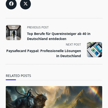
<span
PREVIOUS POST
class="nav-
Top Berufe für Quereinsteiger ab 40 in
subtitle
Deutschland entdecken
screen-
NEXT POST
reader-
Paysafecard Paypal: Professionelle Lösungen
text">Page</span>
in Deutschland
RELATED POSTS