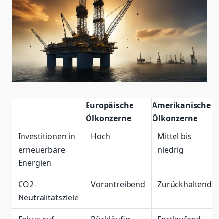
Europäische
Amerikanische
Ölkonzerne
Ölkonzerne
Investitionen in
Hoch
Mittel bis
erneuerbare
niedrig
Energien
CO2-
Vorantreibend
Zurückhaltend
Neutralitätsziele
Fokus auf
Rückläufig
Fortlaufend