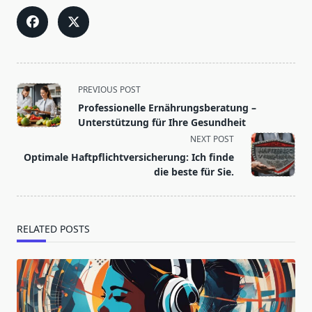
<span
PREVIOUS POST
class="nav-
Professionelle Ernährungsberatung –
subtitle
Unterstützung für Ihre Gesundheit
screen-
NEXT POST
reader-
Optimale Haftpflichtversicherung: Ich finde
text">Page</span>
die beste für Sie.
RELATED POSTS