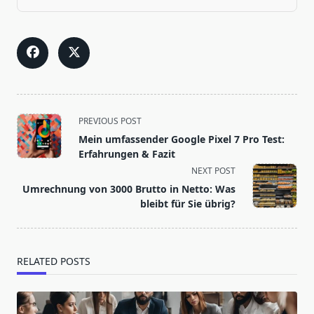
<span
PREVIOUS POST
class="nav-
Mein umfassender Google Pixel 7 Pro Test:
subtitle
Erfahrungen & Fazit
screen-
NEXT POST
reader-
Umrechnung von 3000 Brutto in Netto: Was
text">Page</span>
bleibt für Sie übrig?
RELATED POSTS