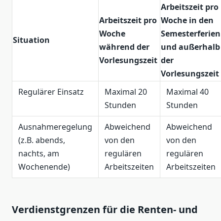
Arbeitszeit pro
Arbeitszeit pro
Woche in den
Woche
Semesterferien
Situation
während der
und außerhalb
Vorlesungszeit
der
Vorlesungszeit
Regulärer Einsatz
Maximal 20
Maximal 40
Stunden
Stunden
Ausnahmeregelung
Abweichend
Abweichend
(z.B. abends,
von den
von den
nachts, am
regulären
regulären
Wochenende)
Arbeitszeiten
Arbeitszeiten
Verdienstgrenzen für die Renten- und