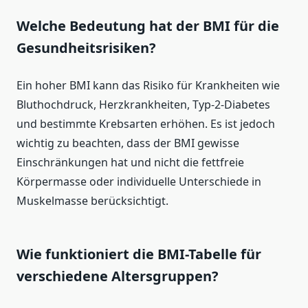
Welche Bedeutung hat der BMI für die
Gesundheitsrisiken?
Ein hoher BMI kann das Risiko für Krankheiten wie
Bluthochdruck, Herzkrankheiten, Typ-2-Diabetes
und bestimmte Krebsarten erhöhen. Es ist jedoch
wichtig zu beachten, dass der BMI gewisse
Einschränkungen hat und nicht die fettfreie
Körpermasse oder individuelle Unterschiede in
Muskelmasse berücksichtigt.
Wie funktioniert die BMI-Tabelle für
verschiedene Altersgruppen?