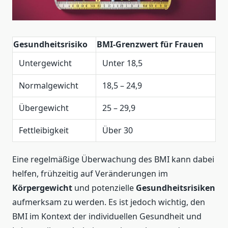
Gesundheitsrisiko
BMI-Grenzwert für Frauen
Untergewicht
Unter 18,5
Normalgewicht
18,5 – 24,9
Übergewicht
25 – 29,9
Fettleibigkeit
Über 30
Eine regelmäßige Überwachung des BMI kann dabei
helfen, frühzeitig auf Veränderungen im
Körpergewicht
und potenzielle
Gesundheitsrisiken
aufmerksam zu werden. Es ist jedoch wichtig, den
BMI im Kontext der individuellen Gesundheit und