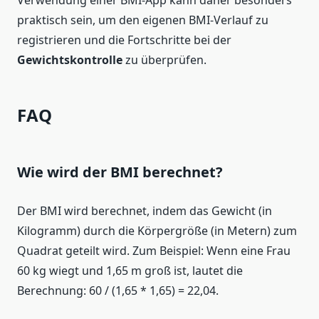
Verwendung einer BMI-App kann daher besonders
praktisch sein, um den eigenen BMI-Verlauf zu
registrieren und die Fortschritte bei der
Gewichtskontrolle
zu überprüfen.
FAQ
Wie wird der BMI berechnet?
Der BMI wird berechnet, indem das Gewicht (in
Kilogramm) durch die Körpergröße (in Metern) zum
Quadrat geteilt wird. Zum Beispiel: Wenn eine Frau
60 kg wiegt und 1,65 m groß ist, lautet die
Berechnung: 60 / (1,65 * 1,65) = 22,04.