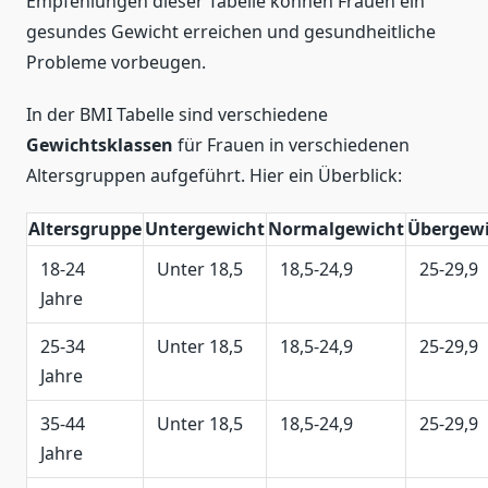
Empfehlungen dieser Tabelle können Frauen ein
gesundes Gewicht erreichen und gesundheitliche
Probleme vorbeugen.
In der BMI Tabelle sind verschiedene
Gewichtsklassen
für Frauen in verschiedenen
Altersgruppen aufgeführt. Hier ein Überblick:
Altersgruppe
Untergewicht
Normalgewicht
Übergew
18-24
Unter 18,5
18,5-24,9
25-29,9
Jahre
25-34
Unter 18,5
18,5-24,9
25-29,9
Jahre
35-44
Unter 18,5
18,5-24,9
25-29,9
Jahre