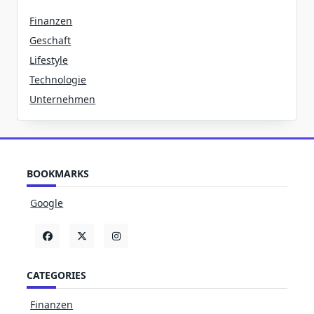
Finanzen
Geschaft
Lifestyle
Technologie
Unternehmen
BOOKMARKS
Google
CATEGORIES
Finanzen