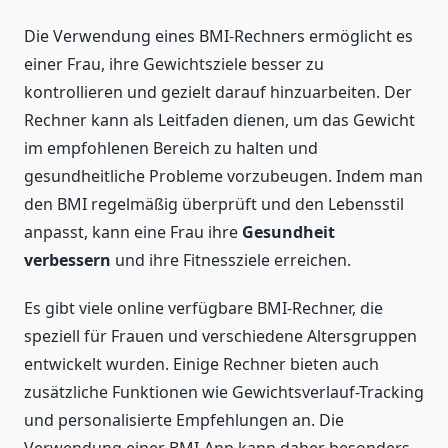
Die Verwendung eines BMI-Rechners ermöglicht es
einer Frau, ihre Gewichtsziele besser zu
kontrollieren und gezielt darauf hinzuarbeiten. Der
Rechner kann als Leitfaden dienen, um das Gewicht
im empfohlenen Bereich zu halten und
gesundheitliche Probleme vorzubeugen. Indem man
den BMI regelmäßig überprüft und den Lebensstil
anpasst, kann eine Frau ihre
Gesundheit
verbessern
und ihre Fitnessziele erreichen.
Es gibt viele online verfügbare BMI-Rechner, die
speziell für Frauen und verschiedene Altersgruppen
entwickelt wurden. Einige Rechner bieten auch
zusätzliche Funktionen wie Gewichtsverlauf-Tracking
und personalisierte Empfehlungen an. Die