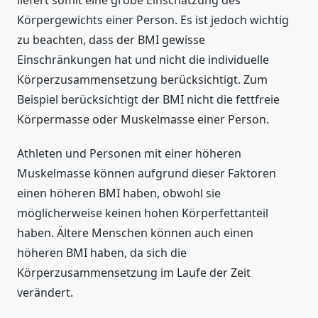
liefert somit eine grobe Einschätzung des
Körpergewichts einer Person. Es ist jedoch wichtig
zu beachten, dass der BMI gewisse
Einschränkungen hat und nicht die individuelle
Körperzusammensetzung berücksichtigt. Zum
Beispiel berücksichtigt der BMI nicht die fettfreie
Körpermasse oder Muskelmasse einer Person.
Athleten und Personen mit einer höheren
Muskelmasse können aufgrund dieser Faktoren
einen höheren BMI haben, obwohl sie
möglicherweise keinen hohen Körperfettanteil
haben. Ältere Menschen können auch einen
höheren BMI haben, da sich die
Körperzusammensetzung im Laufe der Zeit
verändert.