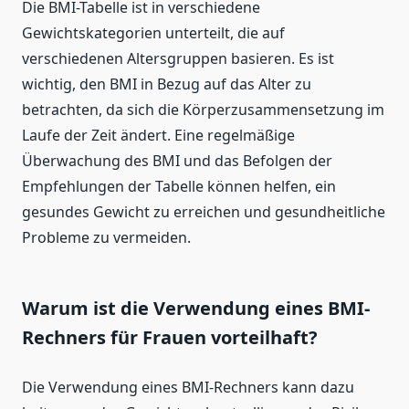
Die BMI-Tabelle ist in verschiedene
Gewichtskategorien unterteilt, die auf
verschiedenen Altersgruppen basieren. Es ist
wichtig, den BMI in Bezug auf das Alter zu
betrachten, da sich die Körperzusammensetzung im
Laufe der Zeit ändert. Eine regelmäßige
Überwachung des BMI und das Befolgen der
Empfehlungen der Tabelle können helfen, ein
gesundes Gewicht zu erreichen und gesundheitliche
Probleme zu vermeiden.
Warum ist die Verwendung eines BMI-
Rechners für Frauen vorteilhaft?
Die Verwendung eines BMI-Rechners kann dazu