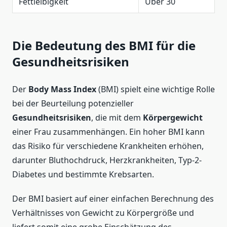
Fettleibigkeit
Über 30
Die Bedeutung des BMI für die
Gesundheitsrisiken
Der
Body Mass Index
(BMI) spielt eine wichtige Rolle
bei der Beurteilung potenzieller
Gesundheitsrisiken
, die mit dem
Körpergewicht
einer Frau zusammenhängen. Ein hoher BMI kann
das Risiko für verschiedene Krankheiten erhöhen,
darunter Bluthochdruck, Herzkrankheiten, Typ-2-
Diabetes und bestimmte Krebsarten.
Der BMI basiert auf einer einfachen Berechnung des
Verhältnisses von Gewicht zu Körpergröße und