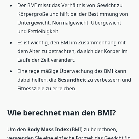
Der BMI misst das Verhältnis von Gewicht zu
Körpergröße und hilft bei der Bestimmung von
Untergewicht, Normalgewicht, Übergewicht
und Fettleibigkeit.
Es ist wichtig, den BMI im Zusammenhang mit
dem Alter zu betrachten, da sich der Körper im
Laufe der Zeit verändert.
Eine regelmäßige Überwachung des BMI kann
dabei helfen, die
Gesundheit
zu verbessern und
Fitnessziele zu erreichen.
Wie berechnet man den BMI?
Um den
Body Mass Index
(BMI) zu berechnen,
verwenden Sie eine einfache Formel: das Gewicht (in