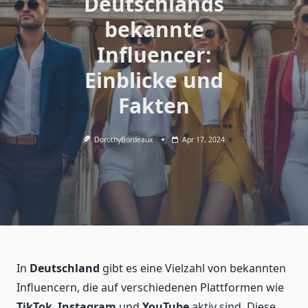
Deutschlands
bekannte
Influencer:
Einblicke und
Fakten
DorothyBordeaux
Apr 17, 2024
In
Deutschland
gibt es eine Vielzahl von bekannten
Influencern, die auf verschiedenen Plattformen wie
TikTok
,
Instagram
und
YouTube
aktiv sind. Diese