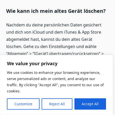
Wie kann ich mein altes Gerät löschen?
Nachdem du deine persönlichen Daten gesichert
und dich von iCloud und dem iTunes & App Store
abgemeldet hast, kannst du dein altes Gerät
löschen. Gehe zu den Einstellungen und wähle
“Allgemein” > “[Gerät] übertragen/zurücksetzen” >
“Alle Inhalte & Einstellungen löschen”. Je nach Gerät
We value your privacy
wirst du möglicherweise nach deinem
Gerätecode
We use cookies to enhance your browsing experience,
oder
Einschränkungscode
gefragt. Kontaktiere
serve personalized ads or content, and analyze our
deinen Mobilfunkanbieter, um Unterstützung bei
traffic. By clicking "Accept All", you consent to our use of
der Übertragung von Diensten auf einen neuen
cookies.
Besitzer zu erhalten. Vergiss nicht, das alte Gerät
aus der Liste der vertrauenswürdigen Geräte zu
Customize
Reject All
Accept All
entfernen.